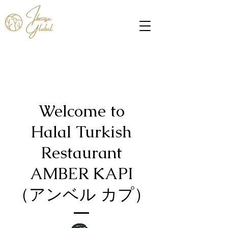
Welcom
e
to
Halal Turkish
Restaurant
AMBER KAPI
（アンベル カプ）