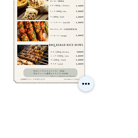
アクセス
509-7201
岐阜県恵那市大井町644-3
駐車場7台分あり。
JR恵那駅下車、改札出て左（東側）へ進む。
橋を渡りすぐ右に入って左手。
ピザ屋さんのお向かいです。